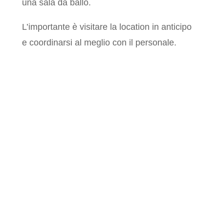
scegliere tra una location elegante,
rustica, all’aperto o una sala da ballo.
L’importante è visitare la location in
anticipo e coordinarsi al meglio con il
personale.